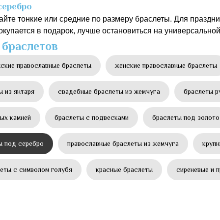
серебро
йте тонкие или средние по размеру браслеты. Для праздн
окупается в подарок, лучше остановиться на универсальной
 браслетов
ские православные браслеты
женские православные браслеты
ы из янтаря
свадебные браслеты из жемчуга
браслеты р
ных камней
браслеты с подвесками
браслеты под золото
ы под серебро
православные браслеты из жемчуга
крупн
еты с символом голубя
красные браслеты
сиреневые и 