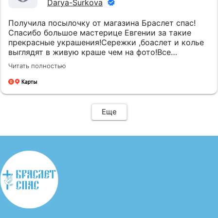
Darya-Surkova
Получила посылочку от магазина Браслет спас!
Спасибо большое мастерице Евгении за такие
прекрасные украшения!Сережки ,боаслет и колье
выглядят в живую краше чем на фото!Все
аккуратно сделано,упаковано даже лучше чем в
Читать полностью
ювелирном магазине!😃И спасибо большое за
подарочек иконочка Св.Спиридона это прям во
время и нужное очень!
Еще