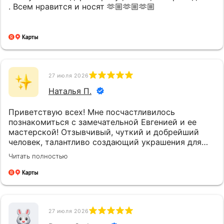
. Всем нравится и носят 🫶🏼🫶🏼🫶🏼
27 июля 2026
Наталья П.
Приветствую всех! Мне посчастливилось
познакомиться с замечательной Евгенией и ее
мастерской! Отзывчивый, чуткий и добрейший
человек, талантливо создающий украшения для
нас! Быстро, качественно и, главное, с молитвой и
Читать полностью
любовью! Это чувствуется! Спасибо огромное
Евгении за радость и нежность! Всего доброго 🌹
🌹🌹
27 июля 2026