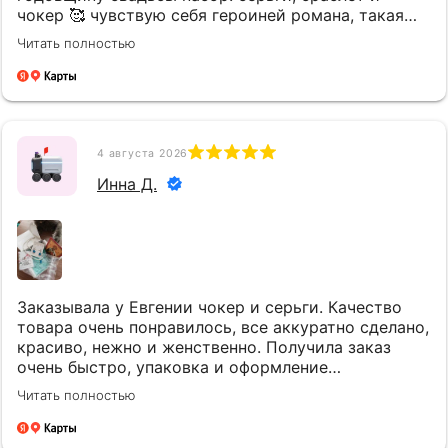
чокер 🥰 чувствую себя героиней романа, такая
нежность, все розовое и с цветочками😇
Читать полностью
однозначно это не последние украшения от
БраслетСПАС, спасибо большое Евгении за такую
красоту🥰
4 августа 2026
Инна Д.
Заказывала у Евгении чокер и серьги. Качество
товара очень понравилось, все аккуратно сделано,
красиво, нежно и женственно. Получила заказ
очень быстро, упаковка и оформление
замечательное. Видно, что все сделано с любовью.
Читать полностью
Очень благодарна и рада, что узнала про магазин
браслет СПАС и Евгению🌺