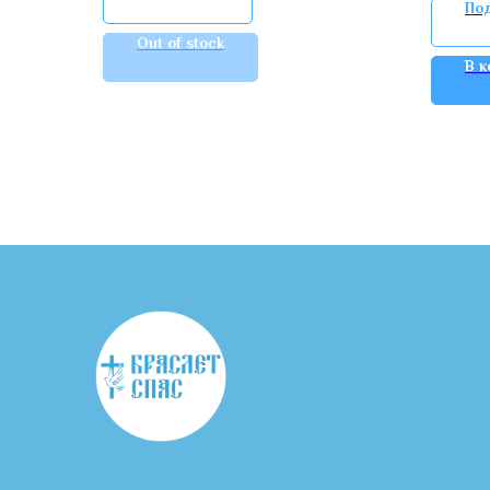
По
Out of stock
В к