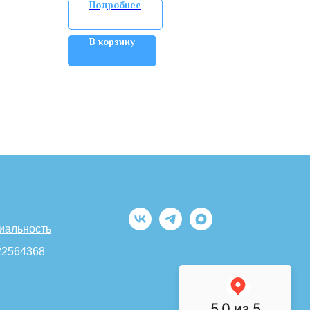
Подробнее
В корзину
иальность
22564368
5.0
из 5