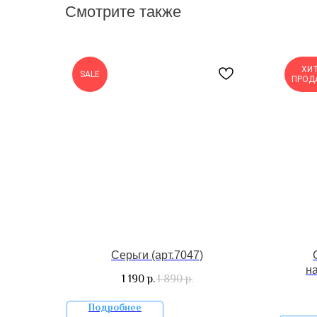
Смотрите также
ХИ
SALE
ПРОД
Серьги (арт.7047)
н
1 190
1 890
р.
р.
Подробнее