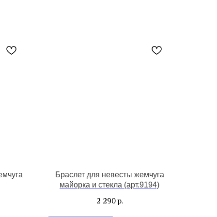
емчуга
Браслет для невесты жемчуга
майорка и стекла (арт.9194)
2 290
р.