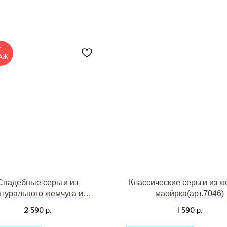
Т
АЖ
Свадебные серьги из
Классические серьги из ж
атурального жемчуга и
маойрка(арт.7046)
перламутра(арт.7017)
2 590
1 590
р.
р.