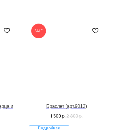
SALE
арца и
Браслет (арт.9012)
1 500
2 800
р.
р.
Подробнее