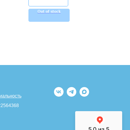
Out of stock
иальность
22564368
5.0
из 5