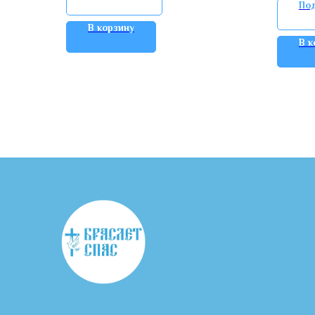
По
В корзину
В к