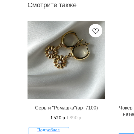
Смотрите также
Серьги "Ромашка"(арт.7100)
Чокер 
нате
1 520
1 890
р.
р.
Подробнее