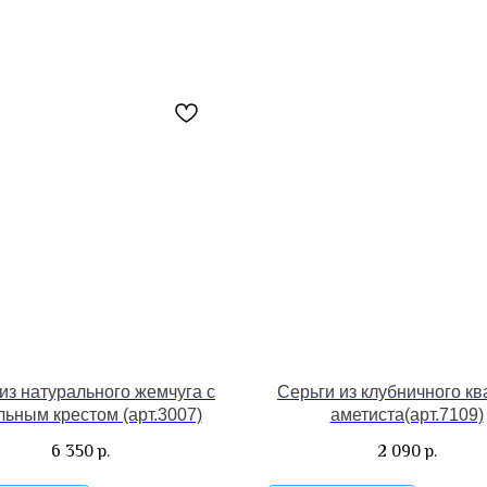
из натурального жемчуга с
Серьги из клубничного кв
льным крестом (арт.3007)
аметиста(арт.7109)
6 350
2 090
р.
р.