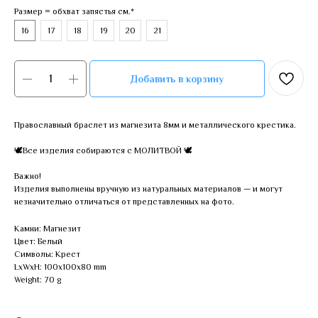
Размер = обхват запястья см.*
16
17
18
19
20
21
Добавить в корзину
Православный браслет из магнезита 8мм и металлического крестика.
🕊Все изделия собираются с МОЛИТВОЙ 🕊
Важно!
Изделия выполнены вручную из натуральных материалов — и могут
незначительно отличаться от представленных на фото.
Камни: Магнезит
Цвет: Белый
Символы: Крест
LxWxH: 100x100x80 mm
Weight: 70 g