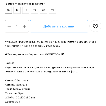
Размер = обхват запястья см.*
16
17
18
19
20
21
Добавить в корзину
Мужской православный браслет из ларвикита 10мм и серебристого
обсидиана 8*8мм со стальным крестиком.
🕊Все изделия собираются с МОЛИТВОЙ 🕊
Важно!
Изделия выполнены вручную из натуральных материалов — и могут
незначительно отличаться от представленных на фото.
Камни: Обсидиан
Камни: Ларвикит
Цвет: Темно-серый
Символы: Крест
LxWxH: 100x100x80 mm
Weight: 70 g