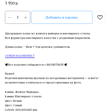
3 950
р.
Добавить в корзину
Двухрядное колье из жемчуга майорка и ювелирного стекла.
Вся фурнитура ювелирного качества с родиевым покрытием.
Длина колье - 36см + 5см цепочка-удлинитель
СЕРЬГИ В КОМПЛЕКТ
🕊Все изделия собираются с МОЛИТВОЙ 🕊
Важно!
Изделия выполнены вручную из натуральных материалов — и могут
незначительно отличаться от представленных на фото.
Камни: Жемчуг Майорка
Камни: Ювелирное стекло
Цвет: Белый
Цвет: Синий
LxWxH: 100x100x80 mm