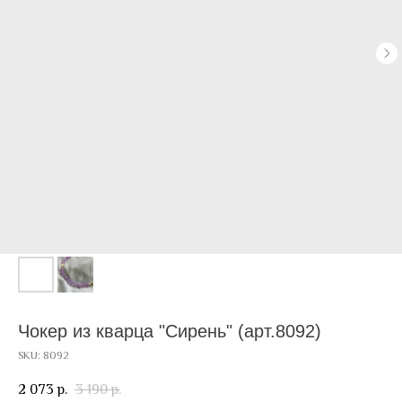
Чокер из кварца "Сирень" (арт.8092)
SKU:
8092
2 073
3 190
р.
р.