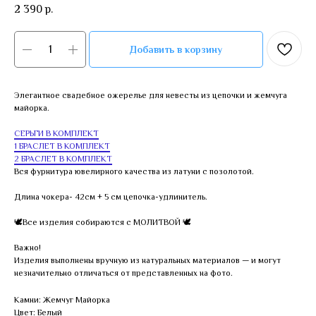
2 390
р.
Добавить в корзину
Элегантное свадебное ожерелье для невесты из цепочки и жемчуга
майорка.
СЕРЬГИ В КОМПЛЕКТ
1 БРАСЛЕТ В КОМПЛЕКТ
2 БРАСЛЕТ В КОМПЛЕКТ
Вся фурнитура ювелирного качества из латуни с позолотой.
Длина чокера- 42см + 5 см цепочка-удлинитель.
🕊Все изделия собираются с МОЛИТВОЙ 🕊
Важно!
Изделия выполнены вручную из натуральных материалов — и могут
незначительно отличаться от представленных на фото.
Камни: Жемчуг Майорка
Цвет: Белый