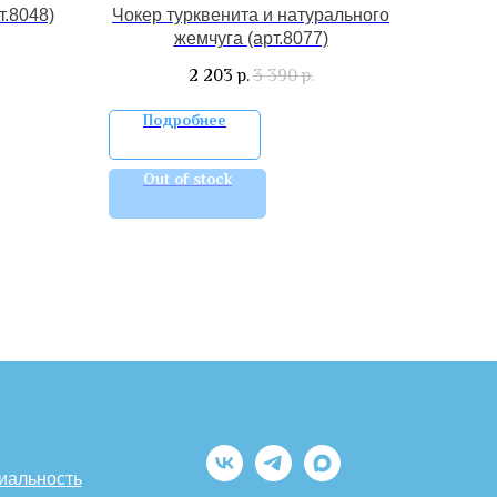
т.8048)
Чокер турквенита и натурального
жемчуга (арт.8077)
2 203
3 390
р.
р.
Подробнее
Out of stock
иальность