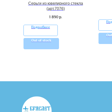
Серьги из ювелирного стекла
(арт.7076)
1 890
р.
По
Подробнее
Out
Out of stock