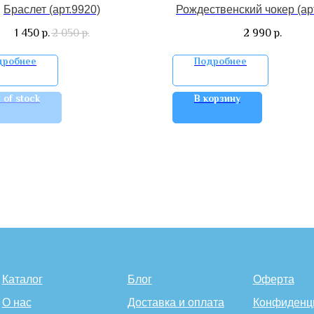
Браслет (арт.9920)
Рождественский чокер (ар
1 450
2 050
2 990
р.
р.
р.
дробнее
Подробнее
 of stock
В корзину
Каталог
Блог
Оферта
О нас
Доставка и оплата
Конфиденц