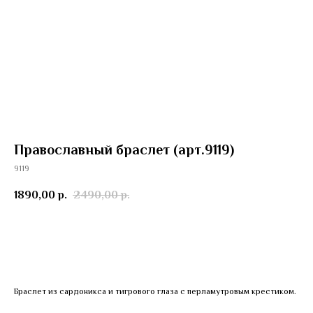
Православный браслет (арт.9119)
9119
1890,00
2490,00
р.
р.
Добавить в корзину
Браслет из сардоникса и тигрового глаза с перламутровым крестиком.