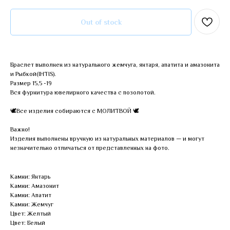
Out of stock
Браслет выполнен из натурального жемчуга, янтаря, апатита и амазонита
и Рыбкой(IHTIS).
Размер 15,5 -19
Вся фурнитура ювелирного качества с позолотой.
🕊Все изделия собираются с МОЛИТВОЙ 🕊
Важно!
Изделия выполнены вручную из натуральных материалов — и могут
незначительно отличаться от представленных на фото.
Камни: Янтарь
Камни: Амазонит
Камни: Апатит
Камни: Жемчуг
Цвет: Желтый
Цвет: Белый