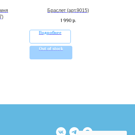
амня
Браслет (арт.9015)
7)
1 990
р.
Подробнее
Out of stock