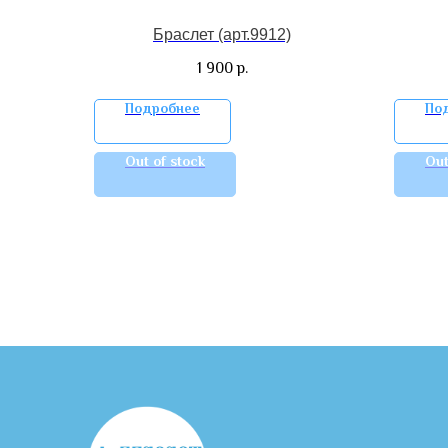
Браслет (арт.9912)
1 900
р.
Подробнее
По
Out of stock
Out