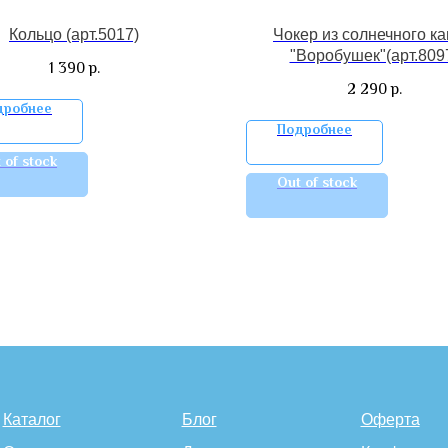
Кольцо (арт.5017)
Чокер из солнечного к
"Воробушек"(арт.809
1 390
р.
2 290
р.
дробнее
Подробнее
 of stock
Out of stock
Каталог
Блог
Оферта