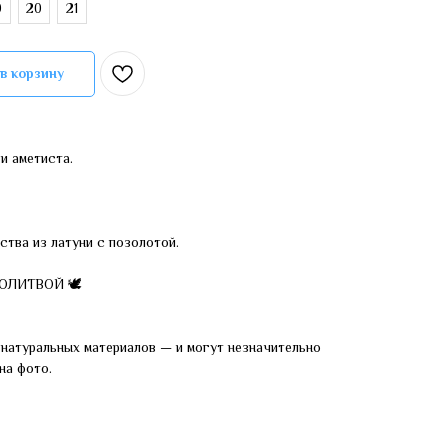
9
20
21
в корзину
и аметиста.
ства из латуни с позолотой.
МОЛИТВОЙ 🕊
натуральных материалов — и могут незначительно
на фото.