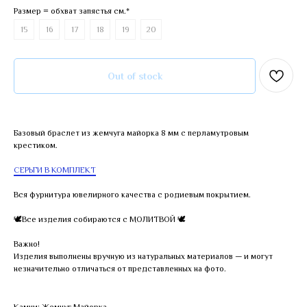
Размер = обхват запястья см.*
15
16
17
18
19
20
Out of stock
Базовый браслет из жемчуга майорка 8 мм с перламутровым
крестиком.
СЕРЬГИ В КОМПЛЕКТ
Вся фурнитура ювелирного качества с родиевым покрытием.
🕊Все изделия собираются с МОЛИТВОЙ 🕊
Важно!
Изделия выполнены вручную из натуральных материалов — и могут
незначительно отличаться от представленных на фото.
Камни: Жемчуг Майорка