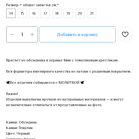
Размер = обхват запястья см.*
14
15
16
17
18
19
20
21
Добавить в корзину
Браслет из обсидиана в огранке 8мм с гематиновым крестиком.
Вся фурнитура ювелирного качества из латуни с родиевым покрытием.
🕊Все изделия собираются с МОЛИТВОЙ 🕊
Важно!
Изделия выполнены вручную из натуральных материалов — и могут
незначительно отличаться от представленных на фото.
Камни: Обсидиан
Камни: Гематин
Цвет: Черный
Символы: Крест