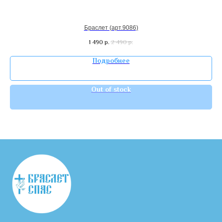
Браслет (арт.9086)
1 490
р.
2 490
р.
Подробнее
Out of stock