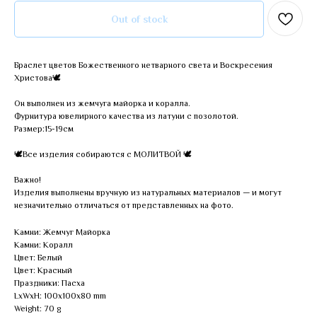
Out of stock
Браслет цветов Божественного нетварного света и Воскресения
Христова🕊
Он выполнен из жемчуга майорка и коралла.
Фурнитура ювелирного качества из латуни с позолотой.
Размер:15-19см
🕊Все изделия собираются с МОЛИТВОЙ 🕊
Важно!
Изделия выполнены вручную из натуральных материалов — и могут
незначительно отличаться от представленных на фото.
Камни: Жемчуг Майорка
Камни: Коралл
Цвет: Белый
Цвет: Красный
Праздники: Пасха
LxWxH: 100x100x80 mm
Weight: 70 g