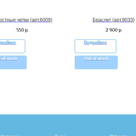
стные четки (арт.6009)
Браслет (арт.9033)
550
2 900
р.
р.
дробнее
Подробнее
 of stock
Out of stock