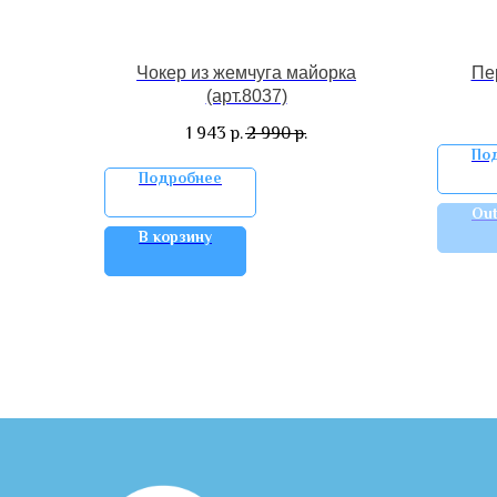
Чокер из жемчуга майорка
Пер
(арт.8037)
1 943
2 990
р.
р.
По
Подробнее
Out
В корзину