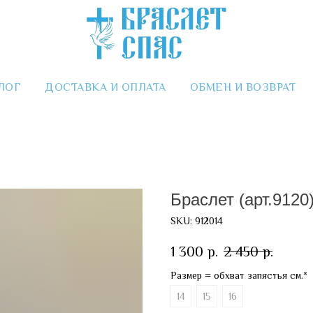
ЛОГ
ДОСТАВКА И ОПЛАТА
ОБМЕН И ВОЗВРАТ
Браслет (арт.9120
SKU:
912014
1 300
р.
2 450
р.
Размер = обхват запястья см.*
14
15
16