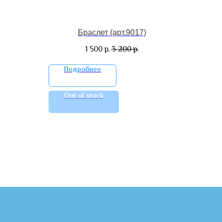
Браслет (арт.9017)
1 500
3 200
р.
р.
Подробнее
Out of stock