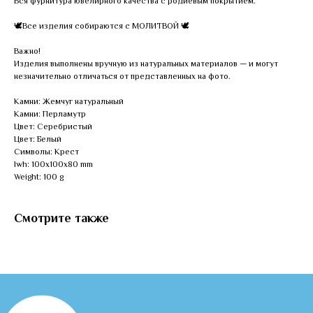
Вся фурнитура ювелирного качества с родиевым покрытием.
🕊Все изделия собираются с МОЛИТВОЙ 🕊
Важно!
Изделия выполнены вручную из натуральных материалов — и могут
незначительно отличаться от представленных на фото.
Камни: Жемчуг натуральный
Камни: Перламутр
Цвет: Серебристый
Цвет: Белый
Символы: Крест
lwh: 100x100x80 mm
Weight: 100 g
Смотрите также